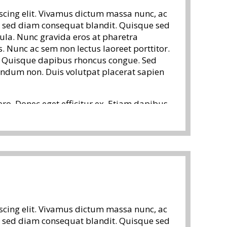
scing elit. Vivamus dictum massa nunc, ac
cu sed diam consequat blandit. Quisque sed
ula. Nunc gravida eros at pharetra
 Nunc ac sem non lectus laoreet porttitor.
e. Quisque dapibus rhoncus congue. Sed
endum non. Duis volutpat placerat sapien
ero. Donec eget efficitur ex. Etiam dapibus
ur turpis et cursus. Class aptent taciti
a, per inceptos himenaeos. Proin dignissim
 Pellentesque fermentum vehicula
rerit, vel sodales dui pulvinar. Aliquam
teger hendrerit tellus at laoreet varius.
it. Cras commodo justo dolor, vitae
r urna, in scelerisque quam. Praesent et
scing elit. Vivamus dictum massa nunc, ac
as eu arcu rutrum, pulvinar massa sit amet,
cu sed diam consequat blandit. Quisque sed