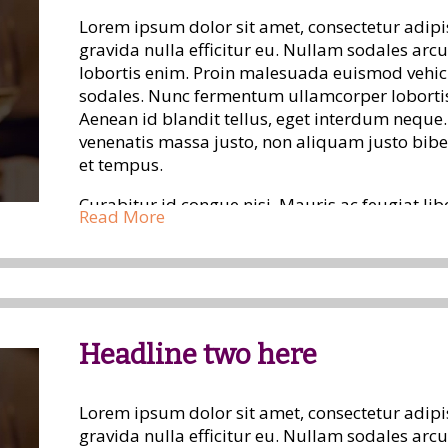
Lorem ipsum dolor sit amet, consectetur adipi
gravida nulla efficitur eu. Nullam sodales ar
lobortis enim. Proin malesuada euismod vehic
sodales. Nunc fermentum ullamcorper lobortis.
Aenean id blandit tellus, eget interdum nequ
venenatis massa justo, non aliquam justo bib
et tempus.
Curabitur id congue nisi. Mauris ac feugiat lib
Read More
tellus ac vestibulum auctor. Nulla cursus efficit
sociosqu ad litora torquent per conubia nostr
venenatis lorem, id semper elit tincidunt nec.
imperdiet. Aenean bibendum nibh in purus hend
pretium quam ut eleifend dictum.
Headline two here
Donec non interdum metus, non egestas ante. In
Donec malesuada lectus eu purus iaculis bland
pretium mauris viverra eu. Nullam nec efficitu
Lorem ipsum dolor sit amet, consectetur adipi
justo mollis, tempus mi quis, facilisis sem. Cr
gravida nulla efficitur eu. Nullam sodales ar