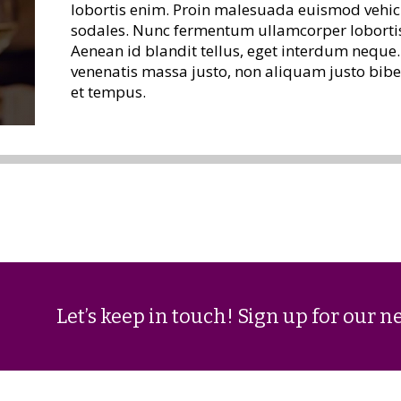
facilisis libero. Maecenas enim nunc, porttitor
lobortis enim. Proin malesuada euismod vehic
ut tempus tellus, at pretium velit. Fusce ultrici
sodales. Nunc fermentum ullamcorper lobortis.
rutrum urna, ut porta nisi pharetra eget. Sed 
Aenean id blandit tellus, eget interdum nequ
eget quis urna. Maecenas ipsum quam, pharetra
venenatis massa justo, non aliquam justo bib
massa. Orci varius natoque penatibus et magni
et tempus.
ridiculus mus. Lorem ipsum dolor sit amet, con
interdum nibh, non fringilla sapien.
Let’s keep in touch! Sign up for our n