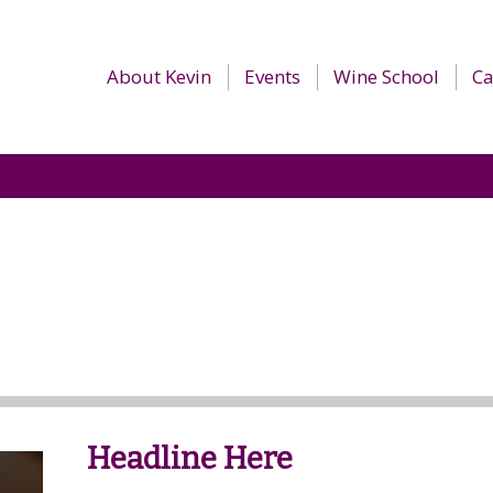
About Kevin
Events
Wine School
Ca
Headline Here