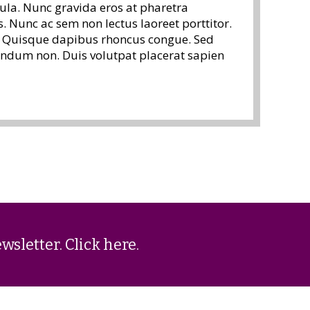
 id fringilla nec, sodales non enim. Aenean
ula. Nunc gravida eros at pharetra
es venenatis velit et varius. Proin pulvinar
 Nunc ac sem non lectus laoreet porttitor.
sit amet tellus id massa volutpat congue
e. Quisque dapibus rhoncus congue. Sed
 sit amet pharetra nec, consectetur in
endum non. Duis volutpat placerat sapien
s dis parturient montes, nascetur
sectetur adipiscing elit. Cras eget
ewsletter.
Click here
.